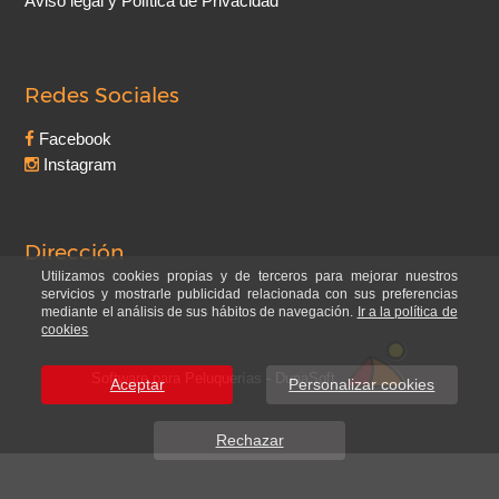
Aviso legal y Política de Privacidad
Redes Sociales
Facebook
Instagram
Dirección
Utilizamos cookies propias y de terceros para mejorar nuestros
servicios y mostrarle publicidad relacionada con sus preferencias
mediante el análisis de sus hábitos de navegación.
Ir a la política de
cookies
Software para Peluquerías - DunaSoft
Aceptar
Personalizar cookies
Rechazar